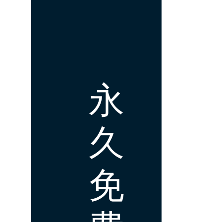
永
久
免