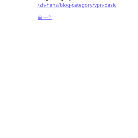
/zh-hans/blog-category/vpn-basic
前一个