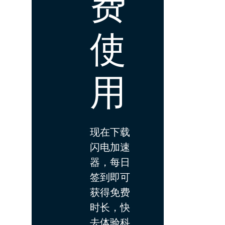
费
使
用
现在下载
闪电加速
器，每日
签到即可
获得免费
时长，快
去体验科