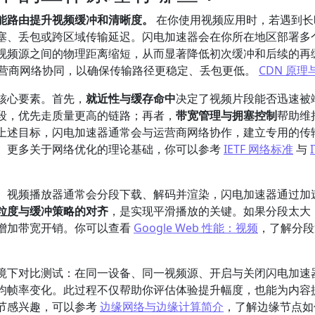
能路由提升视频缓冲和清晰度。
在你使用视频应用时，若遇到长
塞、丢包或跨区域传输延迟。闪电加速器会在你所在地区部署多
视频源之间的物理距离缩短，从而显著降低初次缓冲和后续的再
运营商网络协同，以确保传输路径更稳定、丢包更低。
CDN 原理
核心要素。首先，
就近性与缓存命中
决定了视频片段能否迅速被
段，优先走质量更高的链路；再者，
带宽管理与拥塞控制
帮助维
上述目标，闪电加速器通常会与运营商网络协作，建立专用的传
。更多关于网络优化的理论基础，你可以参考
IETF 网络标准
与
。视频播放器通常会分段下载、解码并渲染，闪电加速器通过加
粒度与缓冲策略的对齐
，是实现平滑播放的关键。如果分段太大
增加带宽开销。你可以查看
Google Web 性能：视频
，了解分段
境下对比测试：在同一设备、同一视频源、开启与关闭闪电加速
均帧率变化。此过程不仅帮助你评估体验提升幅度，也能为内容
节感兴趣，可以参考
边缘网络与边缘计算简介
，了解边缘节点如