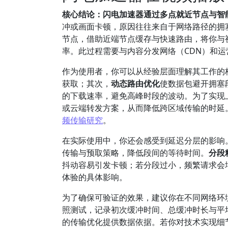
核心结论：闪电加速器通过多点就近节点与智
冲或画面卡顿，原因往往来自于网络路径的拥
节点，借助近端节点缓存与快速路由，将你与
率。此过程需要与内容分发网络（CDN）和
作为使用者，你可以从经验层面理解其工作的
获取；其次，
动态路由优化
使数据包避开拥塞
的下载速率，避免高峰时段的波动。为了实现
或云端转发方案，从而降低跨区域传输的时延
频传输研究
。
在实际使用中，你还会感受到延迟分层的影响
传输与预取策略，降低段间的等待时间。
分段
抖动容易引发卡顿；若分段过小，频繁请求会
体验的具体影响。
为了确保可验证的效果，建议你在不同网络环
照测试，记录初次缓冲时间、总缓冲时长与平
的传输优化提供数据依据。若你对技术实现细