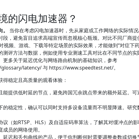
境的闪电加速器？
向。
当你在考虑闪电加速器时，先从家庭或工作网络的实际情况
时段，避免盲目追求高端宣传而忽视核心瓶颈。对比不同厂商提
，以及对视频、游戏、下载等特定场景的实际效果，才能做到“对症下药
的测评方法与数据，例如使用专业测速工具对比在不同节点的实
。更多关于延迟优化与网络路由机制的基础知识，参考
/glossary/latency/ 与 https://www.speedtest.net/。
获得稳定且高质量的观看体验：
且能提供低时延的节点，避免跨国冗余跳点带来的额外延迟。可
。
下的稳定性，确认可以同时支持多设备流量而不明显降速。研究
。
议（如RTSP、HLS）及自适应码率算法，了解其对缓冲点的影
庭成员的网络使用。
、延迟和丢包曲线的产品，便于你判断何时需要调整参数或切换