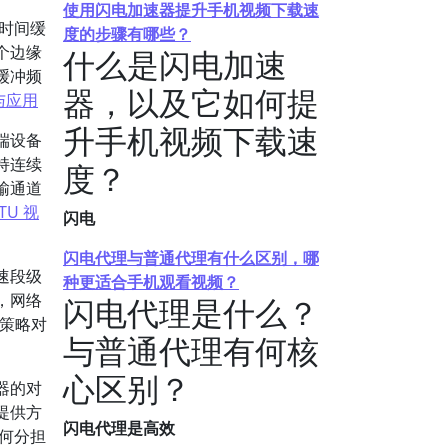
使用闪电加速器提升手机视频下载速
时间缓
度的步骤有哪些？
个边缘
什么是闪电加速
缓冲频
器，以及它如何提
与应用
升手机视频下载速
端设备
持连续
度？
输通道
ITU 视
闪电
闪电代理与普通代理有什么区别，哪
速段级
种更适合手机观看视频？
，网络
闪电代理是什么？
策略对
与普通代理有何核
心区别？
器的对
提供方
闪电代理是高效
何分担