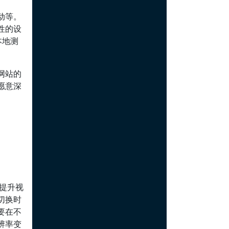
动等。
性的设
本地测
网站的
愿意深
提升视
切换时
要在不
辨率变