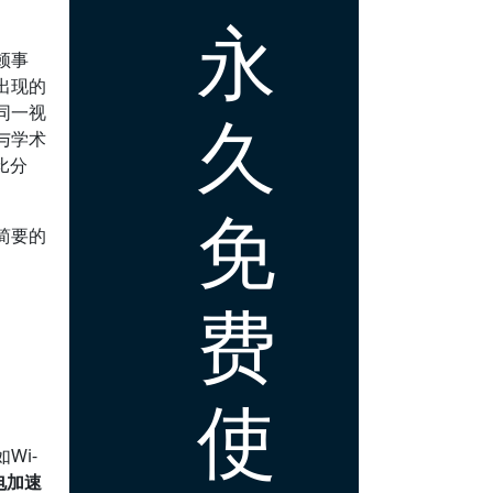
永
顿事
出现的
同一视
久
与学术
比分
免
简要的
费
使
Wi-
电加速